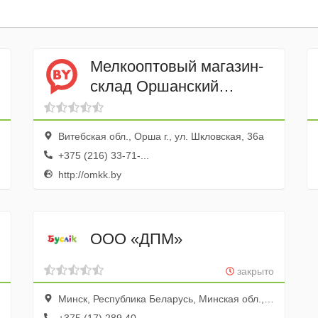
Мелкооптовый магазин-
склад Оршанский
мясоконсервный
комбинат
Витебская обл., Орша г., ул. Шкловская, 36а
+375 (216) 33-71-...
http://omkk.by
ООО «ДПМ»
закрыто
Минск, Республика Беларусь, Минская обл., Минский р-н, Щомыслицкий с/с, 32/4